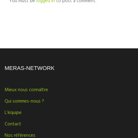
You must be
logged in
to post a comment.
MERAS-NETWORK
Mieux nous connaître
Qui sommes-nous ?
L’équipe
Contact
Nos références