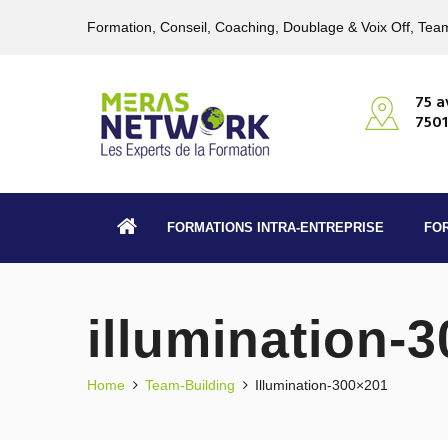
Formation, Conseil, Coaching, Doublage & Voix Off, Team
75 a
7501
FORMATIONS INTRA-ENTREPRISE
FO
illumination-
Home
Team-Building
Illumination-300×201