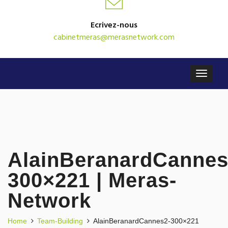
Ecrivez-nous
cabinetmeras@merasnetwork.com
AlainBeranardCannes
300×221 | Meras-
Network
Home
Team-Building
AlainBeranardCannes2-300×221