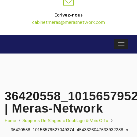
Ecrivez-nous
cabinetmeras@merasnetwork.com
36420558_101565795
| Meras-Network
Home
Supports De Stages « Doublage & Voix Off »
36420558_10156579527049374_4543326047633932288_n