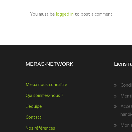
You must be
logged in
to post a comment.
MERAS-NETWORK
Liens r
Mieux nous connaître
Condi
Qui sommes-nous ?
Menti
Acces
L’équipe
handi
Contact
Mon 
Nos références