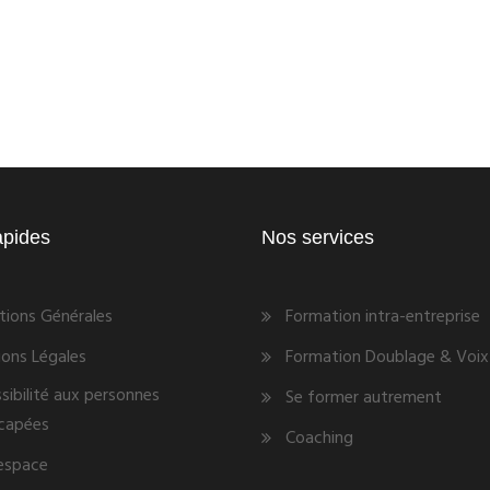
apides
Nos services
tions Générales
Formation intra-entreprise
ons Légales
Formation Doublage & Voix 
sibilité aux personnes
Se former autrement
capées
Coaching
espace