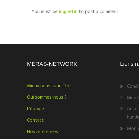
You must be
logged in
to post a comment.
MERAS-NETWORK
Liens r
Mieux nous connaître
Condi
Qui sommes-nous ?
Menti
Acces
L’équipe
handi
Contact
Mon 
Nos références