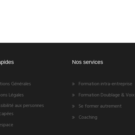
apides
Nos services
tions Générales
Formation intra-entreprise
ons Légales
Formation Doublage & Voix 
sibilité aux personnes
Se former autrement
capées
Coaching
espace