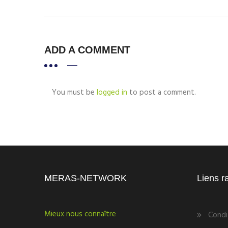
ADD A COMMENT
You must be
logged in
to post a comment.
MERAS-NETWORK
Liens r
Mieux nous connaître
Condi