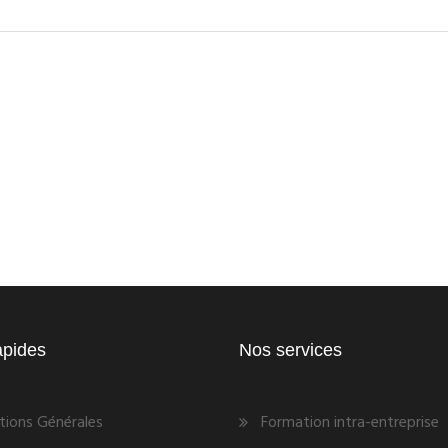
apides
Nos services
tions Générales
Formation intra-entreprise